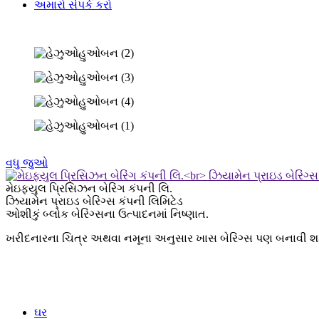
અમારો સંપર્ક કરો
વધુ જુઓ
મેઇફ્યુલ પ્રિસિઝન બેરિંગ કંપની લિ.
ઝિયામેન પ્રાઇડ બેરિંગ્સ કંપની લિમિટેડ
ઓશીકું બ્લોક બેરિંગ્સના ઉત્પાદનમાં નિષ્ણાત.
ખરીદનારના ચિત્ર અથવા નમૂના અનુસાર ખાસ બેરિંગ્સ પણ બનાવી શક
ઘર