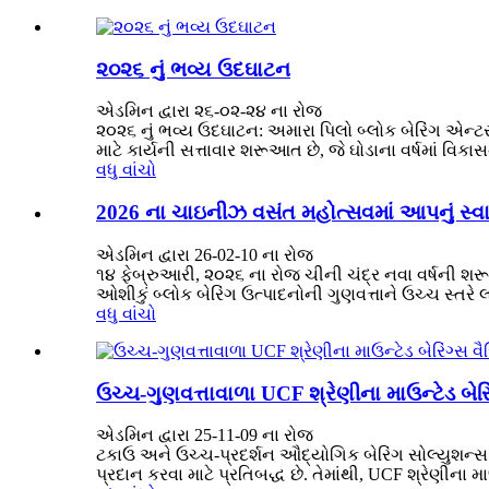
૨૦૨૬ નું ભવ્ય ઉદઘાટન
એડમિન દ્વારા ૨૬-૦૨-૨૪ ના રોજ
૨૦૨૬ નું ભવ્ય ઉદઘાટન: અમારા પિલો બ્લોક બેરિંગ એન્
માટે કાર્યની સત્તાવાર શરૂઆત છે, જે ઘોડાના વર્ષમાં વિક
વધુ વાંચો
2026 ના ચાઇનીઝ વસંત મહોત્સવમાં આપનું સ્વ
એડમિન દ્વારા 26-02-10 ના રોજ
૧૪ ફેબ્રુઆરી, ૨૦૨૬ ના રોજ ચીની ચંદ્ર નવા વર્ષની શરૂઆ
ઓશીકું બ્લોક બેરિંગ ઉત્પાદનોની ગુણવત્તાને ઉચ્ચ સ્તરે લઈ
વધુ વાંચો
ઉચ્ચ-ગુણવત્તાવાળા UCF શ્રેણીના માઉન્ટેડ બેરિ
એડમિન દ્વારા 25-11-09 ના રોજ
ટકાઉ અને ઉચ્ચ-પ્રદર્શન ઔદ્યોગિક બેરિંગ સોલ્યુશન્સ M
પ્રદાન કરવા માટે પ્રતિબદ્ધ છે. તેમાંથી, UCF શ્રેણીના મા