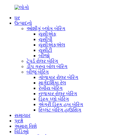
ઘર
ઉત્પાદનો
ઓશીકું બ્લોક બેરિંગ
યુસીએફ
યુસીપી
યુસીએફએલ
યુસીટી
બીજો
ટેપર્ડ રોલર બેરિંગ
ડીપ ગ્રુવ બોલ બેરિંગ
બીજું બેરિંગ
ગોળાકાર રોલર બેરિંગ
માર્ગદર્શિકા રેલ
રેખીય બેરિંગ
નળાકાર રોલર બેરિંગ
ડિસ્ક પ્લો બેરિંગ
એગ્રી ડિસ્ક હબ બેરિંગ
સ્પ્લિટ બેરિંગ હાઉસિંગ
સમાચાર
પ્રશ્નો
અમારા વિશે
વિડિઓ