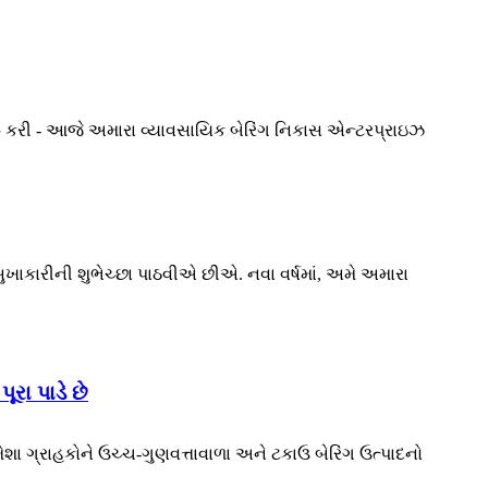
રૂ કરી - આજે અમારા વ્યાવસાયિક બેરિંગ નિકાસ એન્ટરપ્રાઇઝ
 સુખાકારીની શુભેચ્છા પાઠવીએ છીએ. નવા વર્ષમાં, અમે અમારા
ૂરા પાડે છે
ેશા ગ્રાહકોને ઉચ્ચ-ગુણવત્તાવાળા અને ટકાઉ બેરિંગ ઉત્પાદનો