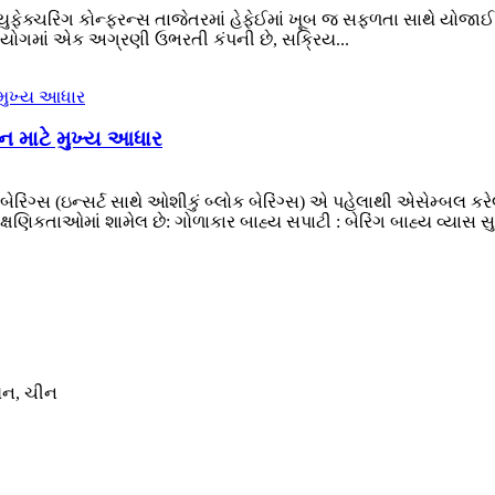
ન્યુફેક્ચરિંગ કોન્ફરન્સ તાજેતરમાં હેફેઈમાં ખૂબ જ સફળતા સાથે યોજાઈ
દ્યોગમાં એક અગ્રણી ઉભરતી કંપની છે, સક્રિય...
ન માટે મુખ્ય આધાર
રિંગ્સ (ઇન્સર્ટ સાથે ઓશીકું બ્લોક બેરિંગ્સ) એ પહેલાથી એસેમ્બલ ક
લાક્ષણિકતાઓમાં શામેલ છે: ‌ગોળાકાર બાહ્ય સપાટી ‌: બેરિંગ બાહ્ય વ્યાસ સ
િયન, ચીન