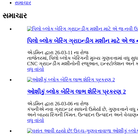
સમાચાર
સમાચાર
પિલો બ્લોક બેરિંગ ગ્રાઇન્ડીંગ મશીન માટે એ જ
એડમિન દ્વારા 26-03-11 ના રોજ
તાજેતરમાં, પિલો બ્લોક બેરિંગની મુખ્ય ગુણવત્તામાં વધુ
CNC ગ્રાઇન્ડીંગ મશીનોની રજૂઆત, ઇન્સ્ટોલેશન અને કમિશનિંગ 
વધુ વાંચો
ઓશીકું બ્લોક બેરિંગ લાભ શેરિંગ પ્રકરણ 2
એડમિન દ્વારા 26-03-06 ના રોજ
કંપનીએ નવા ગ્રાઇન્ડર સાધનો ઉમેર્યા છે, ગુણવત્તાને વધુ
અને બાહ્ય રિંગની કિંમત. ઉત્પાદન ઉત્પાદન અને વેચાણની
વધુ વાંચો