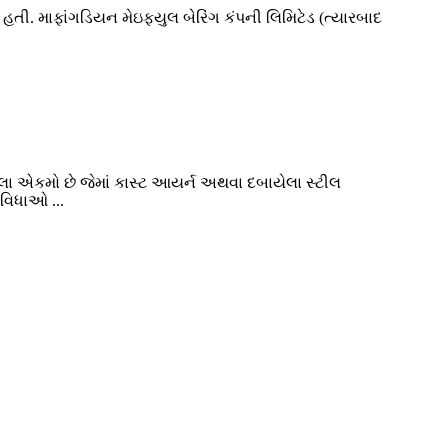
 હતી. માફાંગડિયન મેઇફ્યુલ બેરિંગ કંપની લિમિટેડ (ત્યારબાદ
રેલા એકમો છે જેમાં કાસ્ટ આયર્ન અથવા દબાયેલા સ્ટીલ
ુવિધાઓ ...