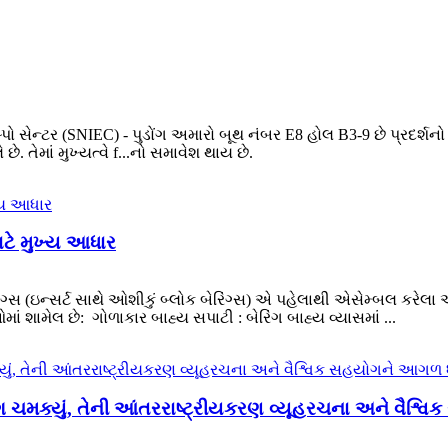
સેન્ટર (SNIEC) - પુડોંગ અમારો બૂથ નંબર E8 હોલ B3-9 છે પ્રદર્શનો ક
છે. તેમાં મુખ્યત્વે f...નો સમાવેશ થાય છે.
ાટે મુખ્ય આધાર
ગ્સ (ઇન્સર્ટ સાથે ઓશીકું બ્લોક બેરિંગ્સ) એ પહેલાથી એસેમ્બલ કરેલા
ં શામેલ છે: ‍ ગોળાકાર બાહ્ય સપાટી ‍: બેરિંગ બાહ્ય વ્યાસમાં ...
રિંગ ચમક્યું, તેની આંતરરાષ્ટ્રીયકરણ વ્યૂહરચના અને વૈશ્