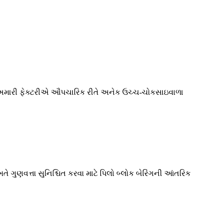
 માટે, અમારી ફેક્ટરીએ ઔપચારિક રીતે અનેક ઉચ્ચ-ચોકસાઇવાળા
તે ગુણવત્તા સુનિશ્ચિત કરવા માટે પિલો બ્લોક બેરિંગની આંતરિક