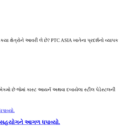
યા ક્ષેત્રોને આવરી લે છે? PTC ASIA ખાતેના પ્રદર્શનો વ્યાપક
 એકમો છે જેમાં કાસ્ટ આયર્ન અથવા દબાયેલા સ્ટીલ પેડેસ્ટલની
વિક સહયોગને આગળ ધપાવ્યો.