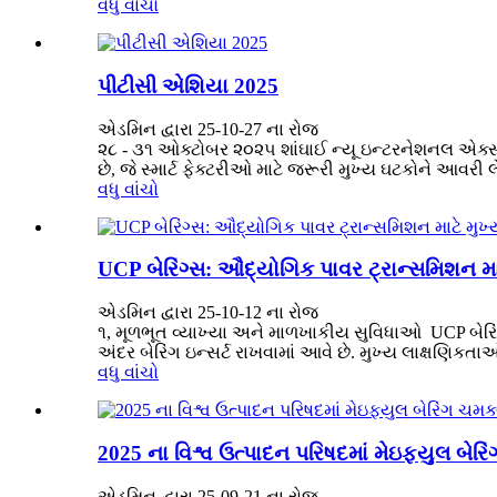
વધુ વાંચો
પીટીસી એશિયા 2025
એડમિન દ્વારા 25-10-27 ના રોજ
૨૮ - ૩૧ ઓક્ટોબર ૨૦૨૫ શાંઘાઈ ન્યૂ ઇન્ટરનેશનલ એક્સ્પો 
છે, જે સ્માર્ટ ફેક્ટરીઓ માટે જરૂરી મુખ્ય ઘટકોને આવરી લે 
વધુ વાંચો
UCP બેરિંગ્સ: ઔદ્યોગિક પાવર ટ્રાન્સમિશન મ
એડમિન દ્વારા 25-10-12 ના રોજ
૧, મૂળભૂત વ્યાખ્યા અને માળખાકીય સુવિધાઓ ‍ UCP બેરિં
અંદર બેરિંગ ઇન્સર્ટ રાખવામાં આવે છે. મુખ્ય લાક્ષણિકતાઓમા
વધુ વાંચો
2025 ના વિશ્વ ઉત્પાદન પરિષદમાં મેઇફ્યુલ બે
એડમિન દ્વારા 25-09-21 ના ​​રોજ