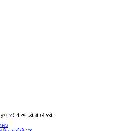
પા કરીને અમારો સંપર્ક કરો.
ટમેપ
બેરિંગ યુસીપી 209
,