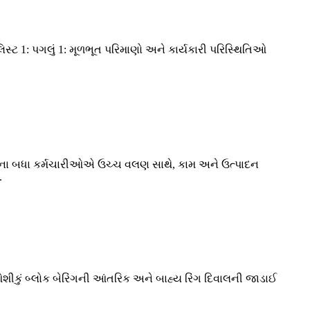
લિસ્ટ 1: પગલું 1: મૂળભૂત પરિમાણો અને કાર્યકારી પરિસ્થિતિઓ
TD. ના બધા કર્મચારીઓએ ઉચ્ચ વલણ સાથે, કામ અને ઉત્પાદન
.
ઓશીકું બ્લોક બેરિંગની આંતરિક અને બાહ્ય રિંગ દિવાલની જાડાઈ