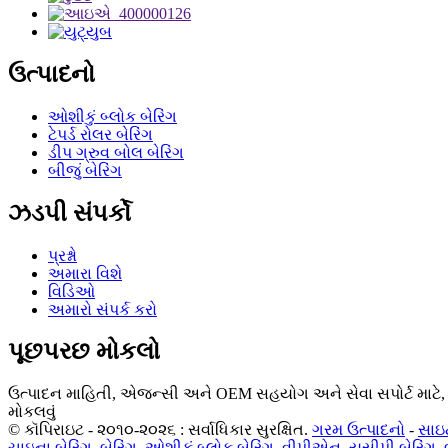
ઉત્પાદનો
ઓશીકું બ્લોક બેરિંગ
ટેપર્ડ રોલર બેરિંગ
ડીપ ગ્રુવ બોલ બેરિંગ
બીજું બેરિંગ
ઝડપી સંપર્કો
પ્રશ્નો
અમારા વિશે
વિડિઓ
અમારો સંપર્ક કરો
પૂછપરછ મોકલો
ઉત્પાદન માહિતી, એજન્સી અને OEM સહયોગ અને સેવા સપોર્ટ માટે, કૃ
મોકલવું
© કૉપિરાઇટ - ૨૦૧૦-૨૦૨૬ : સર્વાધિકાર સુરક્ષિત.
ગરમ ઉત્પાદનો
-
સાઇ
ચાઇના બેરિંગ
,
બેરિંગ
,
ઓશીકું બ્લોક બેરિંગ
,
વીપીએન
,
યુસીપી બેરિંગ
,