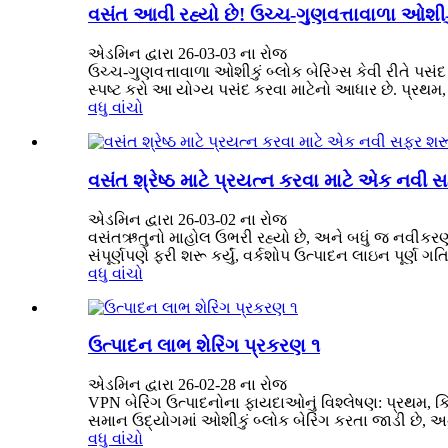
વસંત આવી રહ્યો છે! ઉચ્ચ-ગુણવત્તાવાળા ઓશીકું 
એડમિન દ્વારા 26-03-03 ના રોજ
ઉચ્ચ-ગુણવત્તાવાળા ઓશીકું બ્લોક બેરિંગ્સ કેવી રીતે પસ
સ્પષ્ટ કરો આ યોગ્ય પસંદ કરવા માટેનો આધાર છે. પ્રથમ, આ
વધુ વાંચો
વસંત શ્રેષ્ઠ માટે પ્રયત્ન કરવા માટે એક નવી સફ
એડમિન દ્વારા 26-03-02 ના રોજ
વસંતઋતુનો માહોલ ઉભરી રહ્યો છે, અને બધું જ નવીકરણ 
સંપૂર્ણપણે ફરી શરૂ કર્યું, વર્કશોપ ઉત્પાદન લાઇન પૂર્ણ
વધુ વાંચો
ઉત્પાદન લાભ શેરિંગ પ્રકરણ ૧
એડમિન દ્વારા 26-02-28 ના રોજ
VPN બેરિંગ ઉત્પાદનોના ફાયદાઓનું વિશ્લેષણ: પ્રથમ, કિ
સમાન ઉદ્યોગમાં ઓશીકું બ્લોક બેરિંગ કરતા જાડી છે, અન
વધુ વાંચો