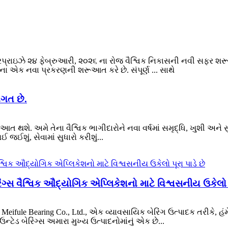
ટરપ્રાઇઝે ૨૪ ફેબ્રુઆરી, ૨૦૨૬ ના રોજ વૈશ્વિક નિકાસની નવી સફર શ
ાસના એક નવા પ્રકરણની શરૂઆત કરે છે. સંપૂર્ણ ... સાથે
ાગત છે.
ત થશે. અમે તેના વૈશ્વિક ભાગીદારોને નવા વર્ષમાં સમૃદ્ધિ, ખુશી અને
 જઈશું, સેવામાં સુધારો કરીશું...
ંગ્સ વૈશ્વિક ઔદ્યોગિક એપ્લિકેશનો માટે વિશ્વસનીય ઉકેલો પ
eifule Bearing Co., Ltd., એક વ્યાવસાયિક બેરિંગ ઉત્પાદક તરીકે, હંમ
ઉન્ટેડ બેરિંગ્સ અમારા મુખ્ય ઉત્પાદનોમાંનું એક છે...