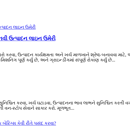
 નવી ઉત્પાદન લાઇન ઉમેરી
 સુધારો કરવા, ઉત્પાદન કાર્યક્ષમતા અને ખર્ચ માળખાને શ્રેષ્ઠ બનાવવા
પૂર્ણ કર્યું છે, અને ગ્રાઇન્ડીંગમાં સંપૂર્ણ રોકાણ કર્યું છે...
 સુનિશ્ચિત કરવા, ખર્ચ ઘટાડવા, ઉત્પાદનના ભાવ લાભને સુનિશ્ચિત કરતી વખ
 વન-સ્ટોપ સેવાને સાકાર કરો. મૂળભૂત...