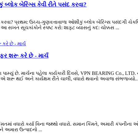
બ્લોક બેરિંગ્સ કેવી રીતે પસંદ કરવા?
ંદ કરવા? પ્રથમ: ઉચ્ચ-ગુણવત્તાવાળા ઓશીકું બ્લોક બેરિંગ્સ પસંદગી ચેક
 સખત સૂચકાંકોને સ્પષ્ટ કરો: શાફ્ટ વ્યાસનું કદ: ચોક્કસ ...
ર શરૂ કરે છે - માર્ચ
પામ્યું છે. માર્ચના પહેલા કાર્યકારી દિવસે, VPN BEARING Co., L
 ગતિએ શરૂ થઈ અને કાર્યક્ષમ રીતે ચાલી, વધારો થવાનો અવાજ સંભળાવ્યો..
ંમતમાં વધારો કર્યા વિના જથ્થો વધારો. સમાન કિંમતે, અમારી કંપનીના 
ે અમારા ઉત્પાદનો ...