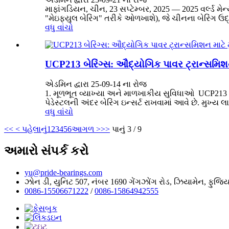
માફાંગડિયન, ચીન, 23 સપ્ટેમ્બર, 2025 — 2025 વર્લ્ડ મે
"મેઇફ્યુલ બેરિંગ" તરીકે ઓળખાશે), જે ચીનના બેરિંગ ઉ
વધુ વાંચો
UCP213 બેરિંગ્સ: ઔદ્યોગિક પાવર ટ્રાન્સમિશ
એડમિન દ્વારા 25-09-14 ના રોજ
1. મૂળભૂત વ્યાખ્યા અને માળખાકીય સુવિધાઓ ‌ UCP213 બે
પેડેસ્ટલની અંદર બેરિંગ ઇન્સર્ટ રાખવામાં આવે છે. મુખ્ય 
વધુ વાંચો
<<
< પહેલાનું
1
2
3
4
5
6
આગળ >
>>
પાનું 3 / 9
અમારો સંપર્ક કરો
yu@pride-bearings.com
ઝોન ડી, યુનિટ 507, નંબર 1690 ગેંગઝોંગ રોડ, ઝિયામેન, ફુજ
0086-15506671222
/
0086-15864942555