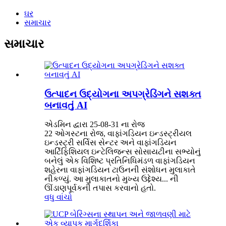
ઘર
સમાચાર
સમાચાર
ઉત્પાદન ઉદ્યોગના અપગ્રેડિંગને સશક્ત
બનાવતું AI
એડમિન દ્વારા 25-08-31 ના રોજ
22 ઓગસ્ટના રોજ, વાફાંગડિયન ઇન્ડસ્ટ્રીયલ
ઇન્ડસ્ટ્રી સર્વિસ સેન્ટર અને વાફાંગડિયન
આર્ટિફિશિયલ ઇન્ટેલિજન્સ સોસાયટીના સભ્યોનું
બનેલું એક વિશિષ્ટ પ્રતિનિધિમંડળ વાફાંગડિયન
શહેરના વાફાંગડિયન ટાઉનની સંશોધન મુલાકાતે
નીકળ્યું. આ મુલાકાતનો મુખ્ય ઉદ્દેશ્ય... ની
ઊંડાણપૂર્વકની તપાસ કરવાનો હતો.
વધુ વાંચો