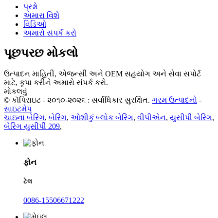
પ્રશ્નો
અમારા વિશે
વિડિઓ
અમારો સંપર્ક કરો
પૂછપરછ મોકલો
ઉત્પાદન માહિતી, એજન્સી અને OEM સહયોગ અને સેવા સપોર્ટ
માટે, કૃપા કરીને અમારો સંપર્ક કરો.
મોકલવું
© કૉપિરાઇટ - ૨૦૧૦-૨૦૨૬ : સર્વાધિકાર સુરક્ષિત.
ગરમ ઉત્પાદનો
-
સાઇટમેપ
ચાઇના બેરિંગ
,
બેરિંગ
,
ઓશીકું બ્લોક બેરિંગ
,
વીપીએન
,
યુસીપી બેરિંગ
,
બેરિંગ યુસીપી 209
,
ફોન
ટેલ
0086-15506671222