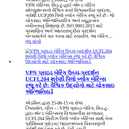
VPN બેરિંગ્સ, મિડ-ટુ-હાઈ-એન્ડ બેરિંગ
સોલ્યુશન્સનો વૈશ્વિક સ્તરે વિશ્વસનીય પ્રદાતા,
ગર્વથી ‌UCP209 પિલો બ્લોક બેરિંગ‌ રજૂ કરે છે - જે
ચોકસાઇ એન્જિનિયરિંગ અને વ્યૂહાત્મક
નવીનતાનું મિશ્રણ છે. ‌ISO 9001:2015‌ માટે
પ્રમાણિત અને આંતરરાષ્ટ્રીય પ્રદર્શન
બેન્ચમાર્કને પાર કરવા માટે રચાયેલ, આ બેરિંગ ...
વધુ વાંચો
VPN પ્રાઇડ બેરિંગ ઉચ્ચ-પ્રદર્શન
UCFL204 શ્રેણી પિલો બ્લોક બેરિંગ્સ
રજૂ કરે છે: વૈશ્વિક ઉદ્યોગો માટે ચોકસાઇ
એન્જિનિયર્ડ
એડમિન દ્વારા 25-06-15 ના રોજ
ઝિયામેન, ચીન - - VPN પ્રાઇડ બેરિંગ, મિડ-ટુ-
હાઇ-એન્ડ બેરિંગ્સના વિશ્વસનીય સપ્લાયર,
UCFL204 સિરીઝ પિલો બ્લોક બેરિંગ્સ સાથે તેના
પ્રીમિયમ પ્રોડક્ટ લાઇનઅપના વિસ્તરણની
ગર્વથી જાહેરાત કરે છે. હેવી-ડ્યુટી