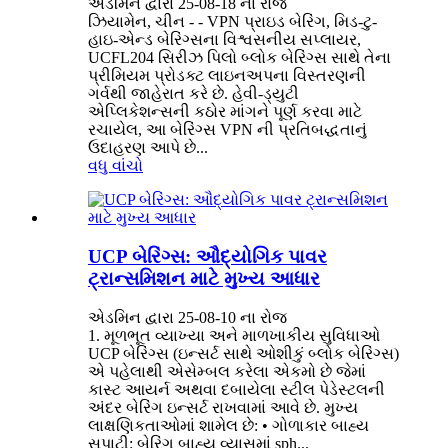
એડમિન દ્વારા 25-08-18 ના રોજ
ઝિયામેન, ચીન - - VPN પ્રાઇડ બેરિંગ, મિડ-ટુ-
હાઇ-એન્ડ બેરિંગ્સના વિશ્વસનીય સપ્લાયર,
UCFL204 સિરીઝ પિલો બ્લોક બેરિંગ્સ સાથે તેના
પ્રીમિયમ પ્રોડક્ટ લાઇનઅપના વિસ્તરણની
ગર્વથી જાહેરાત કરે છે. હેવી-ડ્યુટી
એપ્લિકેશન્સની કઠોર માંગને પૂર્ણ કરવા માટે
રચાયેલ, આ બેરિંગ્સ VPN ની પ્રતિબદ્ધતાનું
ઉદાહરણ આપે છે...
વધુ વાંચો
UCP બેરિંગ્સ: ઔદ્યોગિક પાવર
ટ્રાન્સમિશન માટે મુખ્ય આધાર
એડમિન દ્વારા 25-08-10 ના રોજ
1. મૂળભૂત વ્યાખ્યા અને માળખાકીય સુવિધાઓ
UCP બેરિંગ્સ (ઇન્સર્ટ સાથે ઓશીકું બ્લોક બેરિંગ્સ)
એ પહેલાથી એસેમ્બલ કરેલા એકમો છે જેમાં
કાસ્ટ આયર્ન અથવા દબાયેલા સ્ટીલ પેડેસ્ટલની
અંદર બેરિંગ ઇન્સર્ટ રાખવામાં આવે છે. મુખ્ય
લાક્ષણિકતાઓમાં શામેલ છે: • ગોળાકાર બાહ્ય
સપાટી: બેરિંગ બાહ્ય વ્યાસમાં sph...