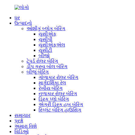
ઘર
ઉત્પાદનો
ઓશીકું બ્લોક બેરિંગ
યુસીએફ
યુસીપી
યુસીએફએલ
યુસીટી
બીજો
ટેપર્ડ રોલર બેરિંગ
ડીપ ગ્રુવ બોલ બેરિંગ
બીજું બેરિંગ
ગોળાકાર રોલર બેરિંગ
માર્ગદર્શિકા રેલ
રેખીય બેરિંગ
નળાકાર રોલર બેરિંગ
ડિસ્ક પ્લો બેરિંગ
એગ્રી ડિસ્ક હબ બેરિંગ
સ્પ્લિટ બેરિંગ હાઉસિંગ
સમાચાર
પ્રશ્નો
અમારા વિશે
વિડિઓ