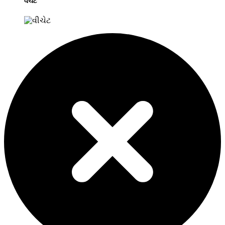
વેચેટ