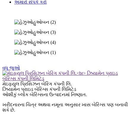
અમારો સંપર્ક કરો
વધુ જુઓ
મેઇફ્યુલ પ્રિસિઝન બેરિંગ કંપની લિ.
ઝિયામેન પ્રાઇડ બેરિંગ્સ કંપની લિમિટેડ
ઓશીકું બ્લોક બેરિંગ્સના ઉત્પાદનમાં નિષ્ણાત.
ખરીદનારના ચિત્ર અથવા નમૂના અનુસાર ખાસ બેરિંગ્સ પણ બનાવી
શકે છે.