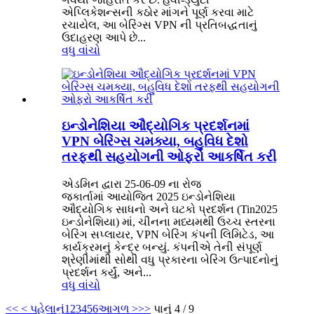
એપ્લિકેશન્સની કઠોર માંગને પૂર્ણ કરવા માટે
રચાયેલ, આ બેરિંગ્સ VPN ની પ્રતિબદ્ધતાનું
ઉદાહરણ આપે છે...
વધુ વાંચો
ઇન્ડોનેશિયા ઔદ્યોગિક પ્રદર્શનમાં
VPN બેરિંગ્સ ચમક્યા, બહુવિધ દેશો
તરફથી સહયોગની ઓફરો આકર્ષિત કરી
એડમિન દ્વારા 25-06-09 ના રોજ
જકાર્તામાં આયોજિત 2025 ઇન્ડોનેશિયા
ઔદ્યોગિક સાધનો અને ઘટકો પ્રદર્શન (Tin2025
ઇન્ડોનેશિયા) માં, ચીનના મધ્યમથી ઉચ્ચ સ્તરના
બેરિંગ સપ્લાયર, VPN બેરિંગ કંપની લિમિટેડ, આ
કાર્યક્રમનું કેન્દ્ર બન્યું. કંપનીએ તેની સંપૂર્ણ
શ્રેણીમાંથી સોથી વધુ પ્રકારના બેરિંગ ઉત્પાદનોનું
પ્રદર્શન કર્યું, અને...
વધુ વાંચો
<<
< પહેલાનું
1
2
3
4
5
6
આગળ >
>>
પાનું 4 / 9