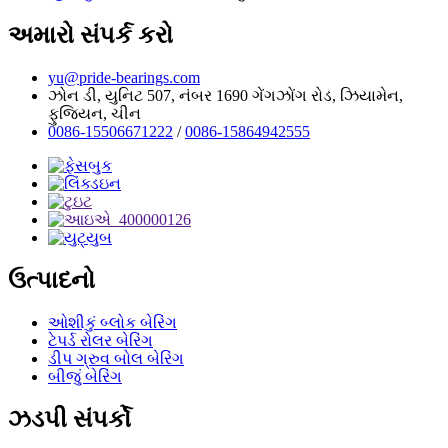
અમારો સંપર્ક કરો
yu@pride-bearings.com
ઝોન ડી, યુનિટ 507, નંબર 1690 ગેંગઝોંગ રોડ, ઝિયામેન,
ફુજિયન, ચીન
0086-15506671222
/
0086-15864942555
ઉત્પાદનો
ઓશીકું બ્લોક બેરિંગ
ટેપર્ડ રોલર બેરિંગ
ડીપ ગ્રુવ બોલ બેરિંગ
બીજું બેરિંગ
ઝડપી સંપર્કો