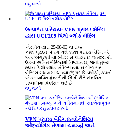
વધુ વાંચો
ઉત્પાદન પરિચય: VPN પ્રાઇડ બેરિંગ
દ્વારા UCF209 પિલો બ્લોક બેરિંગ
એડમિન દ્વારા 25-08-03 ના રોજ
VPN પ્રાઇડ બેરિંગ વિશે VPN પ્રાઇડ બેરિંગ એ
એક અગ્રણી ચાઇનીઝ સપ્લાયર છે જે મધ્ય-થી-
ઉચ્ચ-અંતિમ બેરિંગ્સમાં નિષ્ણાત છે, જેનો મુખ્ય
ધ્યાન પિલો બ્લોક બેરિંગ્સ (બાહ્ય ગોળાકાર
બેરિંગ્સ રાખવામાં આવ્યા છે) પર છે. વર્ષોથી, કંપની
એક સમર્પિત ફેક્ટરીથી ઊભી રીતે સંકલિત
સપ્લાયમાં વિકસિત થઈ છે...
વધુ વાંચો
VPN પ્રાઇડ બેરિંગ ઇન્ડોનેશિયા
ઔદ્યોગિક મેળામાં ચમક્યું અને