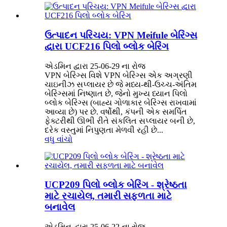
ઉત્પાદન પરિચય: VPN Meifule બેરિંગ્સ
દ્વારા UCF216 પિલો બ્લોક બેરિંગ
એડમિન દ્વારા 25-06-29 ના રોજ
VPN બેરિંગ્સ વિશે VPN બેરિંગ્સ એક અગ્રણી
ચાઇનીઝ સપ્લાયર છે જે મધ્ય-થી-ઉચ્ચ-અંતિમ
બેરિંગ્સમાં નિષ્ણાત છે, જેનો મુખ્ય ધ્યાન પિલો
બ્લોક બેરિંગ્સ (બાહ્ય ગોળાકાર બેરિંગ્સ રાખવામાં
આવ્યા છે) પર છે. વર્ષોથી, કંપની એક સમર્પિત
ફેક્ટરીથી ઊભી રીતે સંકલિત સપ્લાયર બની છે,
દરેક વસ્તુમાં નિપુણતા મેળવી રહી છે...
વધુ વાંચો
UCP209 પિલો બ્લોક બેરિંગ - શ્રેષ્ઠતા
માટે રચાયેલ, તમારી સફળતા માટે
બનાવેલ
એડમિન દ્વારા 25-06-22 ના રોજ