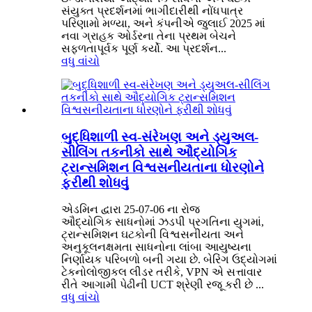
સંયુક્ત પ્રદર્શનમાં ભાગીદારીથી નોંધપાત્ર
પરિણામો મળ્યા, અને કંપનીએ જુલાઈ 2025 માં
નવા ગ્રાહક ઓર્ડરના તેના પ્રથમ બેચને
સફળતાપૂર્વક પૂર્ણ કર્યો. આ પ્રદર્શન...
વધુ વાંચો
બુદ્ધિશાળી સ્વ-સંરેખણ અને ડ્યુઅલ-
સીલિંગ તકનીકો સાથે ઔદ્યોગિક
ટ્રાન્સમિશન વિશ્વસનીયતાના ધોરણોને
ફરીથી શોધવું
એડમિન દ્વારા 25-07-06 ના રોજ
ઔદ્યોગિક સાધનોમાં ઝડપી પ્રગતિના યુગમાં,
ટ્રાન્સમિશન ઘટકોની વિશ્વસનીયતા અને
અનુકૂલનક્ષમતા સાધનોના લાંબા આયુષ્યના
નિર્ણાયક પરિબળો બની ગયા છે. બેરિંગ ઉદ્યોગમાં
ટેકનોલોજીકલ લીડર તરીકે, VPN એ સત્તાવાર
રીતે આગામી પેઢીની UCT શ્રેણી રજૂ કરી છે ...
વધુ વાંચો