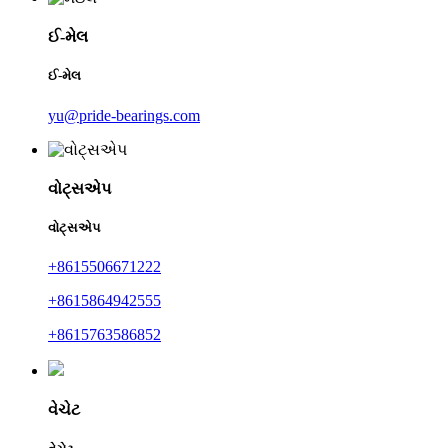
ઈ-મેલ
ઈ-મેલ
yu@pride-bearings.com
વોટ્સએપ
વોટ્સએપ
+8615506671222
+8615864942555
+8615763586852
વેચેટ