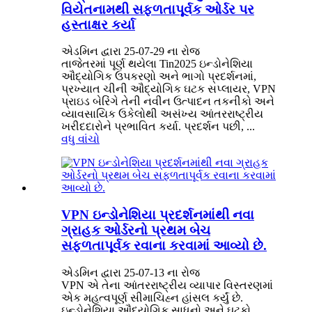
વિયેતનામથી સફળતાપૂર્વક ઓર્ડર પર
હસ્તાક્ષર કર્યા
એડમિન દ્વારા 25-07-29 ના રોજ
તાજેતરમાં પૂર્ણ થયેલા Tin2025 ઇન્ડોનેશિયા
ઔદ્યોગિક ઉપકરણો અને ભાગો પ્રદર્શનમાં,
પ્રખ્યાત ચીની ઔદ્યોગિક ઘટક સપ્લાયર, VPN
પ્રાઇડ બેરિંગે તેની નવીન ઉત્પાદન તકનીકો અને
વ્યાવસાયિક ઉકેલોથી અસંખ્ય આંતરરાષ્ટ્રીય
ખરીદદારોને પ્રભાવિત કર્યા. પ્રદર્શન પછી, ...
વધુ વાંચો
VPN ઇન્ડોનેશિયા પ્રદર્શનમાંથી નવા
ગ્રાહક ઓર્ડરનો પ્રથમ બેચ
સફળતાપૂર્વક રવાના કરવામાં આવ્યો છે.
એડમિન દ્વારા 25-07-13 ના રોજ
VPN એ તેના આંતરરાષ્ટ્રીય વ્યાપાર વિસ્તરણમાં
એક મહત્વપૂર્ણ સીમાચિહ્ન હાંસલ કર્યું છે.
ઇન્ડોનેશિયા ઔદ્યોગિક સાધનો અને ઘટકો