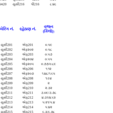
મ20
યુસી216
પી216
૮.૪૮
વજન
બેરિંગ નં.
રહેઠાણ નં.
(કિલો)
)
યુસી201
એફ201
૦.૫૯
યુસી202
એફ૨૦૨
૦.૫૮
યુસી203
એફ203
૦.૫૭
યુસી204
એફ૨૦૪
૦.૫૫
યુસી205
એફ૨૦૫
૦.૭૭/૦.૮૯
યુસી206
એફ206
૧.૧૨
યુસી207
એફ૨૦૭
૧.૪૮/૧.૬૫
યુસી208
એફ208
૧.૯૪
યુસી209
એફ209
૨
યુસી210
એફ210
૨.૩૨
યુસી211
એફ211
૩.૦૯/૩.૭૮
યુસી212
એફ212
૪.૩૧/૪.૬૨
યુસી213
એફ213
૫.૨૧/૫.૪
યુસી214
એફ214
૫.૪૨
યુસી215
એફ215
૬.૩/૬.૭૮