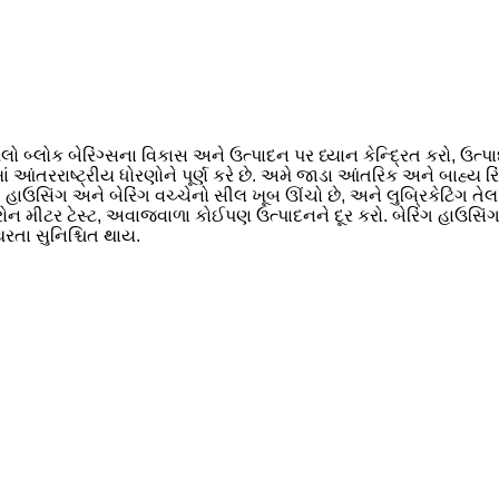
લો બ્લોક બેરિંગ્સના વિકાસ અને ઉત્પાદન પર ધ્યાન કેન્દ્રિત કરો, ઉત્
ખાં આંતરરાષ્ટ્રીય ધોરણોને પૂર્ણ કરે છે. અમે જાડા આંતરિક અને બાહ્ય
હાઉસિંગ અને બેરિંગ વચ્ચેનો સીલ ખૂબ ઊંચો છે, અને લુબ્રિકેટિંગ તેલ બે
ન મીટર ટેસ્ટ, અવાજવાળા કોઈપણ ઉત્પાદનને દૂર કરો. બેરિંગ હાઉસિંગન
િરતા સુનિશ્ચિત થાય.