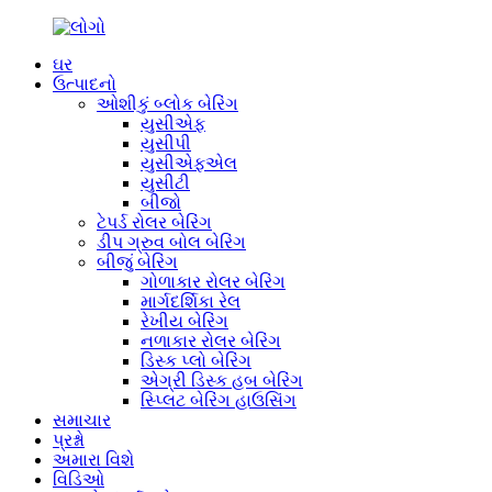
ઘર
ઉત્પાદનો
ઓશીકું બ્લોક બેરિંગ
યુસીએફ
યુસીપી
યુસીએફએલ
યુસીટી
બીજો
ટેપર્ડ રોલર બેરિંગ
ડીપ ગ્રુવ બોલ બેરિંગ
બીજું બેરિંગ
ગોળાકાર રોલર બેરિંગ
માર્ગદર્શિકા રેલ
રેખીય બેરિંગ
નળાકાર રોલર બેરિંગ
ડિસ્ક પ્લો બેરિંગ
એગ્રી ડિસ્ક હબ બેરિંગ
સ્પ્લિટ બેરિંગ હાઉસિંગ
સમાચાર
પ્રશ્નો
અમારા વિશે
વિડિઓ