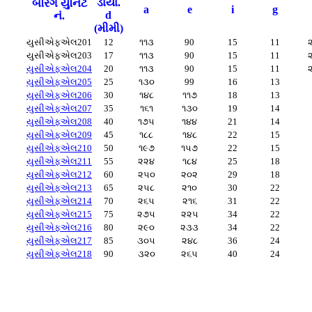
ડાયા.
બેરિંગ યુનિટ
a
e
i
g
d
નં.
(મીમી)
યુસીએફએલ201
12
૧૧૩
90
15
11
યુસીએફએલ203
17
૧૧૩
90
15
11
યુસીએફએલ204
20
૧૧૩
90
15
11
યુસીએફએલ205
25
૧૩૦
99
16
13
યુસીએફએલ206
30
૧૪૮
૧૧૭
18
13
યુસીએફએલ207
35
૧૬૧
૧૩૦
19
14
યુસીએફએલ208
40
૧૭૫
૧૪૪
21
14
યુસીએફએલ209
45
૧૮૮
૧૪૮
22
15
યુસીએફએલ210
50
૧૯૭
૧૫૭
22
15
યુસીએફએલ211
55
૨૨૪
૧૮૪
25
18
યુસીએફએલ212
60
૨૫૦
૨૦૨
29
18
યુસીએફએલ213
65
૨૫૮
૨૧૦
30
22
યુસીએફએલ214
70
૨૬૫
૨૧૬
31
22
યુસીએફએલ215
75
૨૭૫
૨૨૫
34
22
યુસીએફએલ216
80
૨૯૦
૨૩૩
34
22
યુસીએફએલ217
85
૩૦૫
૨૪૮
36
24
યુસીએફએલ218
90
૩૨૦
૨૬૫
40
24