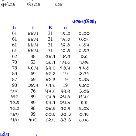
યુસી216
એફ216
૬.૯૪
વજન(કિલો)
h
t
B
n
61
૪૪.૫
31
૧૨.૭
૦.૭૭
61
૪૪.૫
31
૧૨.૭
૦.૭૬
61
૪૪.૫
31
૧૨.૭
૦.૭૫
61
૪૪.૫
31
૧૨.૭
૦.૭૩
62
48
૩૪.૧
૧૪.૩
૦.૮
70
53
૩૮.૧
૧૫.૯
૧.૨૨
78
૫૯.૫
૪૨.૯
૧૭.૫
૧.૫૭
89
69
૪૯.૨
19
૨.૩૧
87
69
૪૯.૨
19
૨.૩૪
90
૭૪.૫
૫૧.૬
19
૨.૪૭
૧૦૬
76
૫૫.૬
૨૨.૨
૩.૭૪
૧૧૯
89
૬૫.૧
૨૫.૪
૪.૫૮
૧૩૭
89
૬૫.૧
૨૫.૪
૬.૬
૧૩૭
98
૭૪.૬
૩૦.૨
૬.૭૪
૧૪૦
99
૭૭.૮
૩૩.૩
૭.૧૯
૧૪૦
૧૦૯
૮૨.૬
૩૩.૩
૮.૦૮
ાયેલ