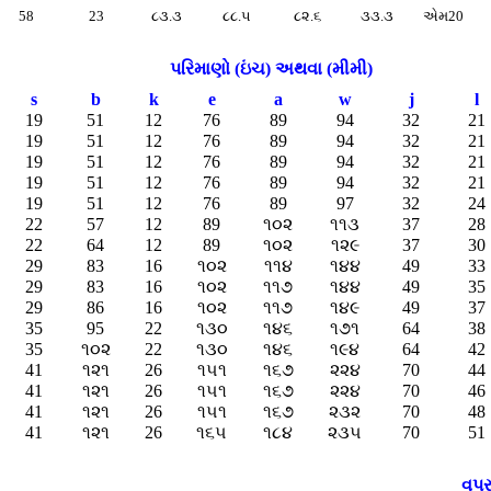
58
23
૮૩.૩
૮૮.૫
૮૨.૬
૩૩.૩
એમ20
પરિમાણો (ઇંચ) અથવા (મીમી)
s
b
k
e
a
w
j
l
19
51
12
76
89
94
32
21
19
51
12
76
89
94
32
21
19
51
12
76
89
94
32
21
19
51
12
76
89
94
32
21
19
51
12
76
89
97
32
24
22
57
12
89
૧૦૨
૧૧૩
37
28
22
64
12
89
૧૦૨
૧૨૯
37
30
29
83
16
૧૦૨
૧૧૪
૧૪૪
49
33
29
83
16
૧૦૨
૧૧૭
૧૪૪
49
35
29
86
16
૧૦૨
૧૧૭
૧૪૯
49
37
35
95
22
૧૩૦
૧૪૬
૧૭૧
64
38
35
૧૦૨
22
૧૩૦
૧૪૬
૧૯૪
64
42
41
૧૨૧
26
૧૫૧
૧૬૭
૨૨૪
70
44
41
૧૨૧
26
૧૫૧
૧૬૭
૨૨૪
70
46
41
૧૨૧
26
૧૫૧
૧૬૭
૨૩૨
70
48
41
૧૨૧
26
૧૬૫
૧૮૪
૨૩૫
70
51
વપર