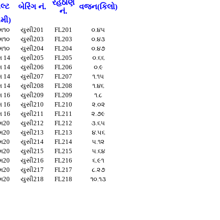
રહેઠાણ
લ્ટ
બેરિંગ નં.
વજન(કિલો)
નં.
ીમી)
મ૧૦
યુસી201
FL201
૦.૪૫
મ૧૦
યુસી203
FL203
૦.૪૩
મ૧૦
યુસી204
FL204
૦.૪૭
 14
યુસી205
FL205
૦.૬૬
 14
યુસી206
FL206
૦.૯
 14
યુસી207
FL207
૧.૧૫
 14
યુસી208
FL208
૧.૪૬
 16
યુસી209
FL209
૧.૮
 16
યુસી210
FL210
૨.૦૨
 16
યુસી211
FL211
૨.૭૯
મ20
યુસી212
FL212
૩.૬૫
મ20
યુસી213
FL213
૪.૫૬
મ20
યુસી214
FL214
૫.૧૨
મ20
યુસી215
FL215
૫.૬૪
મ20
યુસી216
FL216
૬.૯૧
મ20
યુસી217
FL217
૮.૨૭
મ20
યુસી218
FL218
૧૦.૧૩