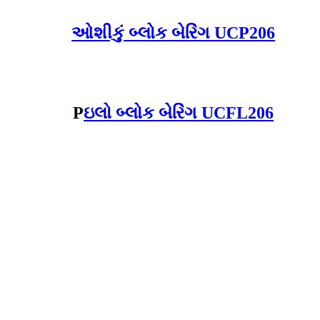
ઓશીકું બ્લોક બેરિંગ UCP206
P
ઇલો બ્લોક બેરિંગ UCFL206