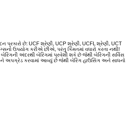
પાદન પ્રકારો છે: UCF શ્રેણી, UCP શ્રેણી, UCFL શ્રેણી, UCT
 રિંગ્સનો ઉપયોગ કરીએ છીએ, પરંતુ કિંમતમાં વધારો કરતા નથી!
રિંગની અંદરથી બેરિંગમાં પ્રવેશી શકે છે જેથી બેરિંગની સર્વિસ
ે અપગ્રેડ કરવામાં આવ્યું છે જેથી બેરિંગ હાઉસિંગ અને સાધનો