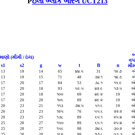
P
ઇલો બ્લોક બેરિંગ UCT213
બ
માણો (મીમી / ઇંચ)
વપ
s1
s2
g
w
t
B
n
મીમ
13
19
14
65
૪૪.૫
31
૧૨.૭
એ
13
19
15
71
48
૩૪.૧
૧૪.૩
એ
17
20
17
84
53
૩૮.૧
૧૫.૯
એ
17
20
18
93
૫૯.૫
૪૨.૯
૧૭.૫
એ
17
20
18
૧૦૦
69
૪૯.૨
19
એ
17
20
20
૧૦૬
69
૪૯.૨
19
એ
20
23
21
૧૧૩
૭૪.૫
૫૧.૬
19
એ
20
23
23
૧૨૫
76
૫૫.૬
૨૨.૨
એ
20
23
25
૧૩૮
89
૬૫.૧
૨૫.૪
એ
25
28
27
૧૫૦
89
૬૫.૧
૨૫.૪
એ
25
28
27
૧૫૬
98
૭૪.૬
૩૦.૨
એ
25
28
28
૧૬૨
99
૭૭.૮
૩૩.૩
એ