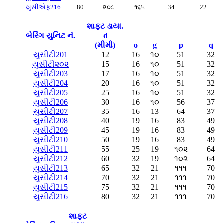
યુસીએફ216
80
૨૦૮
૧૬૫
34
22
શાફ્ટ ડાયા.
બેરિંગ યુનિટ નં.
d
(મીમી)
o
g
p
q
યુસીટી201
12
16
૧૦
51
32
યુસીટી૨૦૨
15
16
૧૦
51
32
યુસીટી203
17
16
૧૦
51
32
યુસીટી204
20
16
૧૦
51
32
યુસીટી205
25
16
૧૦
51
32
યુસીટી206
30
16
૧૦
56
37
યુસીટી207
35
16
13
64
37
યુસીટી208
40
19
16
83
49
યુસીટી209
45
19
16
83
49
યુસીટી210
50
19
16
83
49
યુસીટી211
55
25
19
૧૦૨
64
યુસીટી212
60
32
19
૧૦૨
64
યુસીટી213
65
32
21
૧૧૧
70
યુસીટી214
70
32
21
૧૧૧
70
યુસીટી215
75
32
21
૧૧૧
70
યુસીટી216
80
32
21
૧૧૧
70
શાફ્ટ