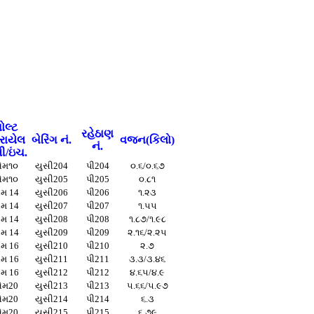
ોલ્ટ
રહેઠાણ
રાયેલ
બેરિંગ નં.
વજન(કિલો)
નં.
ી/ઇંચ.
મ૧૦
યુસી204
પી204
૦.૬/૦.૬૭
મ૧૦
યુસી205
પી205
૦.૮૧
મ 14
યુસી206
પી206
૧.૨૩
મ 14
યુસી207
પી207
૧.૫૫
મ 14
યુસી208
પી208
૧.૮૭/૧.૯૮
મ 14
યુસી209
પી209
૨.૧૬/૨.૨૫
મ 16
યુસી210
પી210
૨.૭
મ 16
યુસી211
પી211
૩.૩/૩.૪૬
મ 16
યુસી212
પી212
૪.૬૫/૪.૯
મ20
યુસી213
પી213
૫.૬૬/૫.૯૭
મ20
યુસી214
પી214
૬.૩
મ20
યુસી215
પી215
૬.૭૯