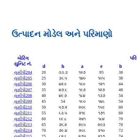
ઉત્પાદન મોડેલ અને પરિમાણો
પરિ
બેરિંગ
યુનિટ નં.
d
h
a
e
b
યુસીપી204
20
૩૩.૩
૧૨૭
95
38
યુસીપી205
25
૩૬.૫
૧૪૦
૧૦૫
38
યુસીપી206
30
૪૨.૯
૧૬૦
૧૨૧
44
યુસીપી207
35
૪૭.૬
૧૬૭
૧૨૭
48
યુસીપી208
40
૪૯.૨
૧૮૪
૧૩૭
54
યુસીપી209
45
54
૧૯૦
૧૪૬
54
યુસીપી210
50
૫૭.૨
૨૦૬
૧૫૯
60
યુસીપી211
55
૬૩.૫
૨૧૯
૧૭૧
60
યુસીપી212
60
૬૯.૮
૨૪૧
૧૮૪
70
યુસીપી213
65
૭૬.૨
૨૬૫
૨૦૩
70
યુસીપી214
70
૭૯.૪
૨૬૬
૨૧૦
72
યુસીપી215
75
૮૨.૬
૨૭૫
૨૧૭
74