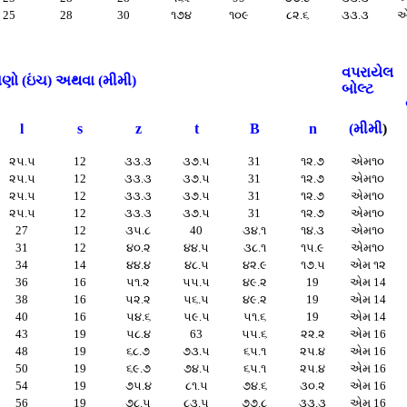
25
28
30
૧૭૪
૧૦૯
૮૨.૬
૩૩.૩
એ
વપરાયેલ
ાણો (ઇંચ) અથવા (મીમી)
બોલ્ટ
l
s
z
t
B
n
(મીમી
)
૨૫.૫
12
૩૩.૩
૩૭.૫
31
૧૨.૭
એમ૧૦
૨૫.૫
12
૩૩.૩
૩૭.૫
31
૧૨.૭
એમ૧૦
૨૫.૫
12
૩૩.૩
૩૭.૫
31
૧૨.૭
એમ૧૦
૨૫.૫
12
૩૩.૩
૩૭.૫
31
૧૨.૭
એમ૧૦
27
12
૩૫.૮
40
૩૪.૧
૧૪.૩
એમ૧૦
31
12
૪૦.૨
૪૪.૫
૩૮.૧
૧૫.૯
એમ૧૦
34
14
૪૪.૪
૪૮.૫
૪૨.૯
૧૭.૫
એમ ૧૨
36
16
૫૧.૨
૫૫.૫
૪૯.૨
19
એમ 14
38
16
૫૨.૨
૫૬.૫
૪૯.૨
19
એમ 14
40
16
૫૪.૬
૫૯.૫
૫૧.૬
19
એમ 14
43
19
૫૮.૪
63
૫૫.૬
૨૨.૨
એમ 16
48
19
૬૮.૭
૭૩.૫
૬૫.૧
૨૫.૪
એમ 16
50
19
૬૯.૭
૭૪.૫
૬૫.૧
૨૫.૪
એમ 16
54
19
૭૫.૪
૮૧.૫
૭૪.૬
૩૦.૨
એમ 16
56
19
૭૮.૫
૮૩.૫
૭૭.૮
૩૩.૩
એમ 16