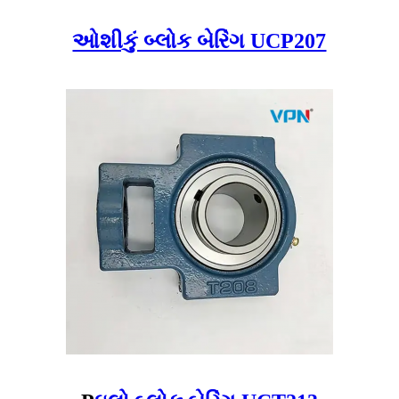
ઓશીકું બ્લોક બેરિંગ UCP207