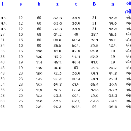
બો
l
s
b
z
t
B
n
(મ
૨૫.૫
12
60
૩૩.૩
૩૭.૫
31
૧૨.૭
એ
૨૫.૫
12
60
૩૩.૩
૩૭.૫
31
૧૨.૭
એ
૨૫.૫
12
60
૩૩.૩
૩૭.૫
31
૧૨.૭
એ
27
16
68
૩૫.૮
40
૩૪.૧
૧૪.૩
એમ
31
16
80
૪૦.૨
૪૪.૫
૩૮.૧
૧૫.૯
એમ
34
16
90
૪૪.૪
૪૮.૫
૪૨.૯
૧૭.૫
એમ
36
16
૧૦૦
૫૧.૨
૫૫.૫
૪૯.૨
19
એમ
38
19
૧૦૮
૫૨.૨
૫૬.૫
૪૯.૨
19
એમ
40
19
૧૧૫
૫૪.૬
૫૯.૫
૫૧.૬
19
એમ
43
19
૧૩૦
૫૮.૪
63
૫૫.૬
૨૨.૨
એમ
48
23
૧૪૦
૬૮.૭
૭૩.૫
૬૫.૧
૨૫.૪
એ
50
23
૧૫૫
૬૯.૭
૭૪.૫
૬૫.૧
૨૫.૪
એ
54
23
૧૬૦
૭૫.૪
૮૧.૫
૭૪.૬
૩૦.૨
એ
56
23
૧૬૫
૭૮.૫
૮૩.૫
૭૭.૮
૩૩.૩
એ
58
25
૧૮૦
૮૩.૩
૮૮.૫
૮૨.૬
૩૩.૩
એ
63
25
૧૯૦
૮૭.૫
૯૨.૬
૮૫.૭
૩૪.૧
એ
68
25
૨૦૫
૯૬.૩
૧૦૧.૫
96
૩૯.૭
એ