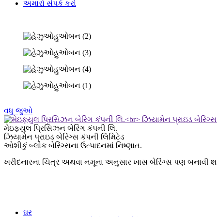
અમારો સંપર્ક કરો
વધુ જુઓ
મેઇફ્યુલ પ્રિસિઝન બેરિંગ કંપની લિ.
ઝિયામેન પ્રાઇડ બેરિંગ્સ કંપની લિમિટેડ
ઓશીકું બ્લોક બેરિંગ્સના ઉત્પાદનમાં નિષ્ણાત.
ખરીદનારના ચિત્ર અથવા નમૂના અનુસાર ખાસ બેરિંગ્સ પણ બનાવી શક
ઘર