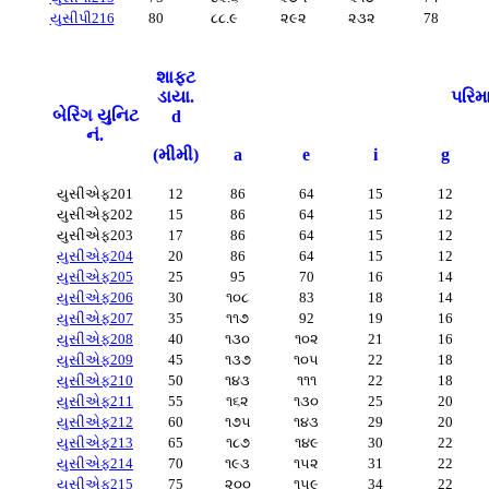
યુસીપી216
80
૮૮.૯
૨૯૨
૨૩૨
78
શાફ્ટ
ડાયા.
પરિમ
બેરિંગ યુનિટ
d
નં.
(મીમી)
a
e
i
g
યુસીએફ201
12
86
64
15
12
યુસીએફ202
15
86
64
15
12
યુસીએફ203
17
86
64
15
12
યુસીએફ204
20
86
64
15
12
યુસીએફ205
25
95
70
16
14
યુસીએફ206
30
૧૦૮
83
18
14
યુસીએફ207
35
૧૧૭
92
19
16
યુસીએફ208
40
૧૩૦
૧૦૨
21
16
યુસીએફ209
45
૧૩૭
૧૦૫
22
18
યુસીએફ210
50
૧૪૩
૧૧૧
22
18
યુસીએફ211
55
૧૬૨
૧૩૦
25
20
યુસીએફ212
60
૧૭૫
૧૪૩
29
20
યુસીએફ213
65
૧૮૭
૧૪૯
30
22
યુસીએફ214
70
૧૯૩
૧૫૨
31
22
યુસીએફ215
75
૨૦૦
૧૫૯
34
22