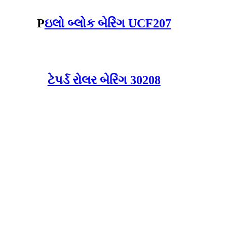
P
ઇલો બ્લોક બેરિંગ UCF207
ટેપર્ડ રોલર બેરિંગ 30208