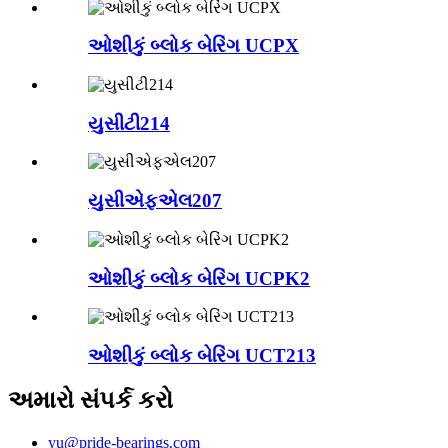
ઓશીકું બ્લોક બેરિંગ UCPX
યુસીટી214
યુસીએફએલ207
ઓશીકું બ્લોક બેરિંગ UCPK2
ઓશીકું બ્લોક બેરિંગ UCT213
અમારો સંપર્ક કરો
yu@pride-bearings.com