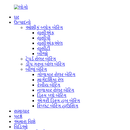
ઘર
ઉત્પાદનો
ઓશીકું બ્લોક બેરિંગ
યુસીએફ
યુસીપી
યુસીએફએલ
યુસીટી
બીજો
ટેપર્ડ રોલર બેરિંગ
ડીપ ગ્રુવ બોલ બેરિંગ
બીજું બેરિંગ
ગોળાકાર રોલર બેરિંગ
માર્ગદર્શિકા રેલ
રેખીય બેરિંગ
નળાકાર રોલર બેરિંગ
ડિસ્ક પ્લો બેરિંગ
એગ્રી ડિસ્ક હબ બેરિંગ
સ્પ્લિટ બેરિંગ હાઉસિંગ
સમાચાર
પ્રશ્નો
અમારા વિશે
વિડિઓ