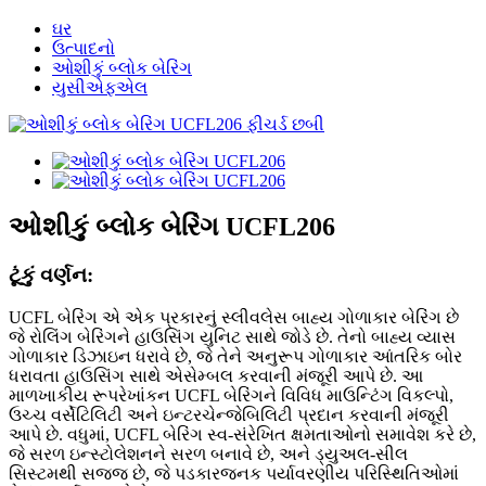
ઘર
ઉત્પાદનો
ઓશીકું બ્લોક બેરિંગ
યુસીએફએલ
ઓશીકું બ્લોક બેરિંગ UCFL206
ટૂંકું વર્ણન:
UCFL બેરિંગ એ એક પ્રકારનું સ્લીવલેસ બાહ્ય ગોળાકાર બેરિંગ છે
જે રોલિંગ બેરિંગને હાઉસિંગ યુનિટ સાથે જોડે છે. તેનો બાહ્ય વ્યાસ
ગોળાકાર ડિઝાઇન ધરાવે છે, જે તેને અનુરૂપ ગોળાકાર આંતરિક બોર
ધરાવતા હાઉસિંગ સાથે એસેમ્બલ કરવાની મંજૂરી આપે છે. આ
માળખાકીય રૂપરેખાંકન UCFL બેરિંગને વિવિધ માઉન્ટિંગ વિકલ્પો,
ઉચ્ચ વર્સેટિલિટી અને ઇન્ટરચેન્જેબિલિટી પ્રદાન કરવાની મંજૂરી
આપે છે. વધુમાં, UCFL બેરિંગ સ્વ-સંરેખિત ક્ષમતાઓનો સમાવેશ કરે છે,
જે સરળ ઇન્સ્ટોલેશનને સરળ બનાવે છે, અને ડ્યુઅલ-સીલ
સિસ્ટમથી સજ્જ છે, જે પડકારજનક પર્યાવરણીય પરિસ્થિતિઓમાં