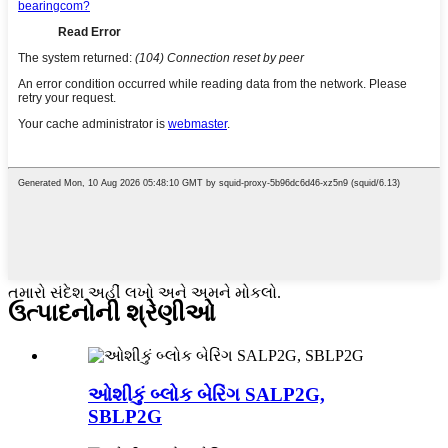
તમારો સંદેશ અહીં લખો અને અમને મોકલો.
ઉત્પાદનોની શ્રેણીઓ
ઓશીકું બ્લોક બેરિંગ SALP2G,
SBLP2G