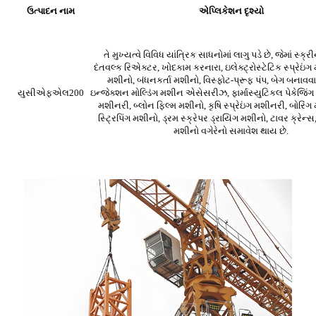
ઉત્પાદન નામ
એપ્લિકેશન દૃશ્યો
તે મુખ્યત્વે વિવિધ યાંત્રિક સાધનોમાં લાગુ પડે છે, જેમાં સ્ક્
દંતવલ્ક રિએક્ટર, ખોદકામ કરનારા, ઇલેક્ટ્રોસ્ટેટિક સ્પ્રેઇંગ 
મશીનો, બંધનકર્તા મશીનો, વિસ્ફોટ-પ્રૂફ પંપ, બેગ બનાવવ
યુસીએફએલ200
ઇન્જેક્શન મોલ્ડિંગ મશીન એસેસરીઝ, ફાર્માસ્યુટિકલ પેકેજિં
મશીનરી, બ્લોન ફિલ્મ મશીનો, કૃષિ સ્પ્રેઇંગ મશીનરી, બોરિં
સ્ટ્રિપિંગ મશીનો, ડ્રમ સ્ક્રેપર ડ્રાયિંગ મશીનો, ટાવર ક્રેન્
મશીનો વગેરેનો સમાવેશ થાય છે.