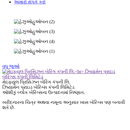
અમારો સંપર્ક કરો
વધુ જુઓ
મેઇફ્યુલ પ્રિસિઝન બેરિંગ કંપની લિ.
ઝિયામેન પ્રાઇડ બેરિંગ્સ કંપની લિમિટેડ
ઓશીકું બ્લોક બેરિંગ્સના ઉત્પાદનમાં નિષ્ણાત.
ખરીદનારના ચિત્ર અથવા નમૂના અનુસાર ખાસ બેરિંગ્સ પણ બનાવી
શકે છે.