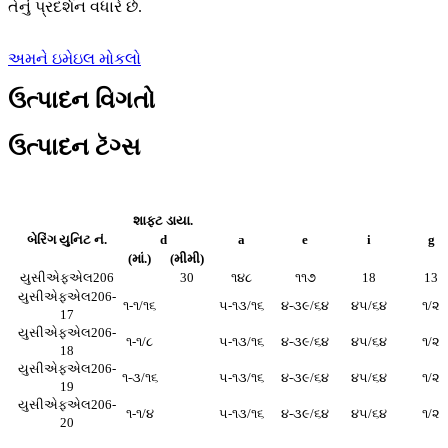
તેનું પ્રદર્શન વધારે છે.
અમને ઇમેઇલ મોકલો
ઉત્પાદન વિગતો
ઉત્પાદન ટૅગ્સ
શાફ્ટ ડાયા.
બેરિંગ યુનિટ નં.
d
a
e
i
g
(માં.)
(મીમી)
યુસીએફએલ206
30
૧૪૮
૧૧૭
18
13
યુસીએફએલ206-
૧-૧/૧૬
૫-૧૩/૧૬
૪-૩૯/૬૪
૪૫/૬૪
૧/૨
17
યુસીએફએલ206-
૧-૧/૮
૫-૧૩/૧૬
૪-૩૯/૬૪
૪૫/૬૪
૧/૨
18
યુસીએફએલ206-
૧-૩/૧૬
૫-૧૩/૧૬
૪-૩૯/૬૪
૪૫/૬૪
૧/૨
19
યુસીએફએલ206-
૧-૧/૪
૫-૧૩/૧૬
૪-૩૯/૬૪
૪૫/૬૪
૧/૨
20