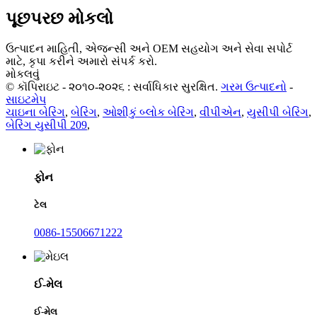
પૂછપરછ મોકલો
ઉત્પાદન માહિતી, એજન્સી અને OEM સહયોગ અને સેવા સપોર્ટ
માટે, કૃપા કરીને અમારો સંપર્ક કરો.
મોકલવું
© કૉપિરાઇટ - ૨૦૧૦-૨૦૨૬ : સર્વાધિકાર સુરક્ષિત.
ગરમ ઉત્પાદનો
-
સાઇટમેપ
ચાઇના બેરિંગ
,
બેરિંગ
,
ઓશીકું બ્લોક બેરિંગ
,
વીપીએન
,
યુસીપી બેરિંગ
,
બેરિંગ યુસીપી 209
,
ફોન
ટેલ
0086-15506671222
ઈ-મેલ
ઈ-મેલ