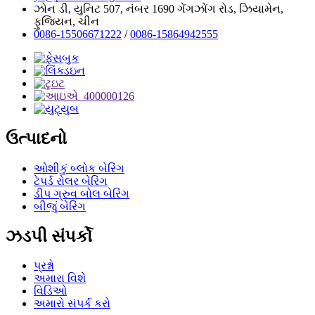
ઝોન ડી, યુનિટ 507, નંબર 1690 ગેંગઝોંગ રોડ, ઝિયામેન,
ફુજિયન, ચીન
0086-15506671222
/
0086-15864942555
ઉત્પાદનો
ઓશીકું બ્લોક બેરિંગ
ટેપર્ડ રોલર બેરિંગ
ડીપ ગ્રુવ બોલ બેરિંગ
બીજું બેરિંગ
ઝડપી સંપર્કો
પ્રશ્નો
અમારા વિશે
વિડિઓ
અમારો સંપર્ક કરો