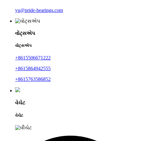
yu@pride-bearings.com
વોટ્સએપ
વોટ્સએપ
+8615506671222
+8615864942555
+8615763586852
વેચેટ
વેચેટ