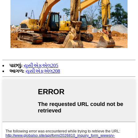
પાછલું:
યુસીએફએલ205
આગળ:
યુસીએફએલ208